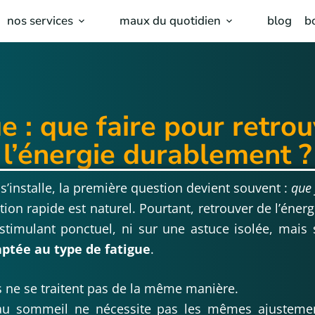
nos services
maux du quotidien
blog
b
e : que faire pour retro
l’énergie durablement ?
 s’installe, la première question devient souvent :
que 
ion rapide est naturel. Pourtant, retrouver de l’éne
stimulant ponctuel, ni sur une astuce isolée, mais
aptée au type de fatigue
.
s ne se traitent pas de la même manière.
 au sommeil ne nécessite pas les mêmes ajustemen