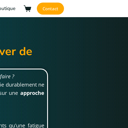
outique
Contact
uver de
faire ?
rgie durablement ne
 sur une
approche
ts qu’une fatigue