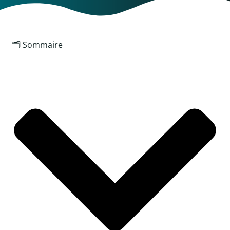
🗂️ Sommaire